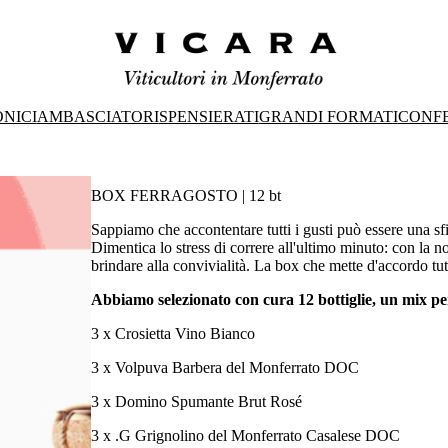
ONICI
AMBASCIATORI
SPENSIERATI
GRANDI FORMATI
CONFE
BOX FERRAGOSTO | 12 bt
Sappiamo che accontentare tutti i gusti può essere una sf
Dimentica lo stress di correre all'ultimo minuto: con la n
brindare alla convivialità. La box che mette d'accordo tut
Abbiamo selezionato con cura 12 bottiglie, un mix pe
3 x Crosietta Vino Bianco
3 x Volpuva Barbera del Monferrato DOC
3 x Domino Spumante Brut Rosé
3 x .G Grignolino del Monferrato Casalese DOC