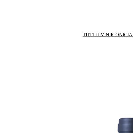
TUTTI I VINI
ICONICI
A