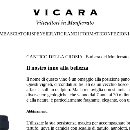
MBASCIATORI
SPENSIERATI
GRANDI FORMATI
CONFEZIONI
CANTICO DELLA CROSIA | Barbera del Monferrato S
Il nostro inno alla bellezza
Il nome di questo vino è un omaggio alla posizione panor
Questi vigneti, circondati su tre lati da un vecchio bosco 
affaccia sull’arco alpino. Ma la meraviglia non si limita a c
diverse ere geologiche, che vanno dai 7 anni ai 30 milion
e alla natura: è particolarmente fragrante, elegante, con 
Abbinamenti
Utilizzate la sua persistenza magica per accompagnare bra
tartufo, uova in camicia con scaglie di tartufo, agnolotti, po