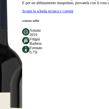
E per un abbinamento inaspettato, provatela con il cous
Scopri la scheda tecnica e i premi
contiene solfiti
Annata
2019
Vitigni
Barbera
Formato
0.75l