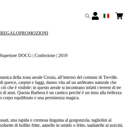
 REGALO
PROMOZIONI
uperiore DOCG | Confezione | 2019
amica della zona areale Crosia, all’interno del comune di Treville.
di querce, carpini e faggi, danno vita ad un anfiteatro naturale che
iò che è visibile: in questo areale si incontrano infatti i terreni di tre
i di anni. Questa Barbera è un cantico perché è un inno alla bellezza
un corpo equilibrato e una persistenza magica.
sati, una rapida e cremosa linguina al gorgonzola, tagliolini al
lpette di bollito fritte, agnello in umido o fritto, tagliatelle ai porcini.