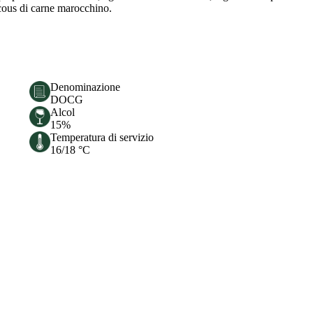
 cous di carne marocchino.
Denominazione
DOCG
Alcol
15%
Temperatura di servizio
16/18 °C