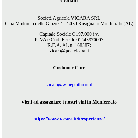
Contatti
Società Agricola VICARA SRL
C.na Madonna delle Grazie, 5 15030 Rosignano Monferrato (AL)
Capitale Sociale €
197.000
i.v.
P.IVA e Cod. Fiscale 01543970063
R.E.A. AL n. 168387;
vicara@pec.vicara.it
Customer Care
vicara@wineplatform.it
Vieni ad assaggiare i nostri vini in Monferrato
https://www.
vicara
.it/it/esperienze/