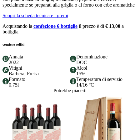
specialmente se preparati alla griglia o al forno con erbe aromatiche
Scopri la scheda tecnica e i premi
Acquistando la
confezione 6 bottiglie
il prezzo è di
€ 13,00
a
bottiglia
contiene solfiti
Annata
Denominazione
2022
DOC
Vitigni
Alcol
Barbera, Freisa
15%
Formato
Temperatura di servizio
0.75l
14/16 °C
Potrebbe piacerti