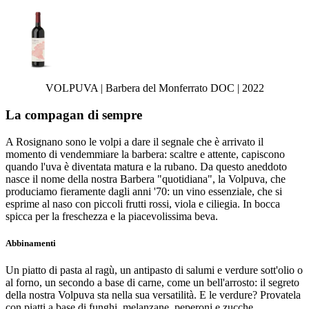
VOLPUVA | Barbera del Monferrato DOC | 2022
La compagan di sempre
A Rosignano sono le volpi a dare il segnale che è arrivato il
momento di vendemmiare la barbera: scaltre e attente, capiscono
quando l'uva è diventata matura e la rubano. Da questo aneddoto
nasce il nome della nostra Barbera "quotidiana", la Volpuva, che
produciamo fieramente dagli anni '70: un vino essenziale, che si
esprime al naso con piccoli frutti rossi, viola e ciliegia. In bocca
spicca per la freschezza e la piacevolissima beva.
Abbinamenti
Un piatto di pasta al ragù, un antipasto di salumi e verdure sott'olio o
al forno, un secondo a base di carne, come un bell'arrosto: il segreto
della nostra Volpuva sta nella sua versatilità. E le verdure? Provatela
con piatti a base di funghi, melanzane, peperoni e zucche,