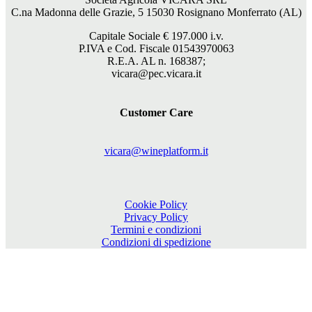
C.na Madonna delle Grazie, 5 15030 Rosignano Monferrato (AL)
Capitale Sociale €
197.000
i.v.
P.IVA e Cod. Fiscale 01543970063
R.E.A. AL n. 168387;
vicara@pec.vicara.it
Customer Care
vicara@wineplatform.it
Cookie Policy
Privacy Policy
Termini e condizioni
Condizioni di spedizione