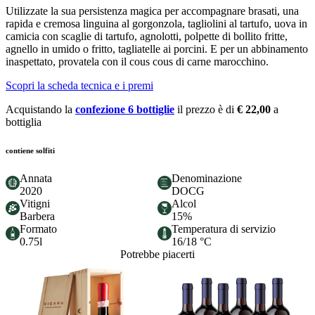
Utilizzate la sua persistenza magica per accompagnare brasati, una
rapida e cremosa linguina al gorgonzola, tagliolini al tartufo, uova in
camicia con scaglie di tartufo, agnolotti, polpette di bollito fritte,
agnello in umido o fritto, tagliatelle ai porcini. E per un abbinamento
inaspettato, provatela con il cous cous di carne marocchino.
Scopri la scheda tecnica e i premi
Acquistando la
confezione 6 bottiglie
il prezzo è di
€ 22,00
a
bottiglia
contiene solfiti
Annata
Denominazione
2020
DOCG
Vitigni
Alcol
Barbera
15%
Formato
Temperatura di servizio
0.75l
16/18 °C
Potrebbe piacerti