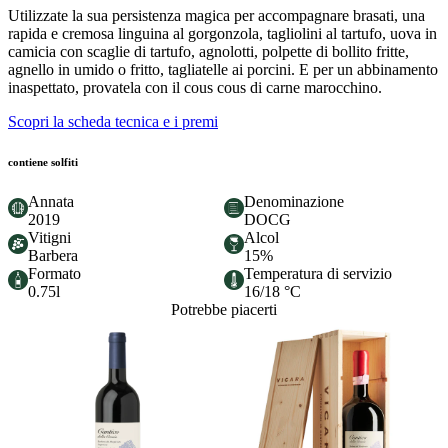
Utilizzate la sua persistenza magica per accompagnare brasati, una
rapida e cremosa linguina al gorgonzola, tagliolini al tartufo, uova in
camicia con scaglie di tartufo, agnolotti, polpette di bollito fritte,
agnello in umido o fritto, tagliatelle ai porcini. E per un abbinamento
inaspettato, provatela con il cous cous di carne marocchino.
Scopri la scheda tecnica e i premi
contiene solfiti
Annata
Denominazione
2019
DOCG
Vitigni
Alcol
Barbera
15%
Formato
Temperatura di servizio
0.75l
16/18 °C
Potrebbe piacerti