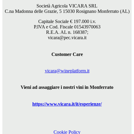
Società Agricola VICARA SRL
C.na Madonna delle Grazie, 5 15030 Rosignano Monferrato (AL)
Capitale Sociale €
197.000
i.v.
P.IVA e Cod. Fiscale 01543970063
R.E.A. AL n. 168387;
vicara@pec.vicara.it
Customer Care
vicara@wineplatform.it
Vieni ad assaggiare i nostri vini in Monferrato
https://www.
vicara
.it/it/esperienze/
Cookie Policy