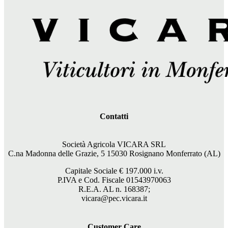
Contatti
Società Agricola VICARA SRL
C.na Madonna delle Grazie, 5 15030 Rosignano Monferrato (AL)
Capitale Sociale €
197.000
i.v.
P.IVA e Cod. Fiscale 01543970063
R.E.A. AL n. 168387;
vicara@pec.vicara.it
Customer Care