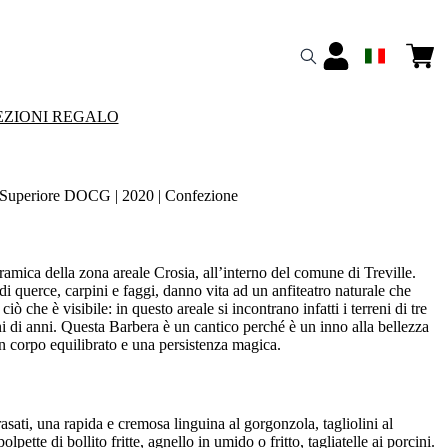
ZIONI REGALO
uperiore DOCG | 2020 | Confezione
amica della zona areale Crosia, all’interno del comune di Treville.
di querce, carpini e faggi, danno vita ad un anfiteatro naturale che
iò che è visibile: in questo areale si incontrano infatti i terreni di tre
i di anni. Questa Barbera è un cantico perché è un inno alla bellezza
un corpo equilibrato e una persistenza magica.
sati, una rapida e cremosa linguina al gorgonzola, tagliolini al
lpette di bollito fritte, agnello in umido o fritto, tagliatelle ai porcini.