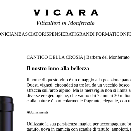
ONICI
AMBASCIATORI
SPENSIERATI
GRANDI FORMATI
CONFE
CANTICO DELLA CROSIA | Barbera del Monferrato S
Il nostro inno alla bellezza
Il nome di questo vino è un omaggio alla posizione panor
Questi vigneti, circondati su tre lati da un vecchio bosco 
affaccia sull’arco alpino. Ma la meraviglia non si limita a c
diverse ere geologiche, che vanno dai 7 anni ai 30 milion
e alla natura: è particolarmente fragrante, elegante, con 
Abbinamenti
Utilizzate la sua persistenza magica per accompagnare bra
tartufo, uova in camicia con scaglie di tartufo, agnolotti, po