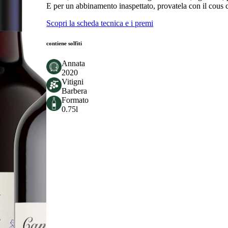
E per un abbinamento inaspettato, provatela con il cous
Scopri la scheda tecnica e i premi
contiene solfiti
Annata
2020
Vitigni
Barbera
Formato
0.75l