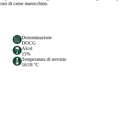
 cous di carne marocchino.
Denominazione
DOCG
Alcol
15%
Temperatura di servizio
16/18 °C