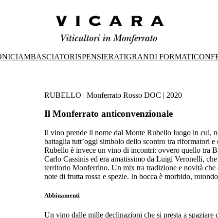
ONICI
AMBASCIATORI
SPENSIERATI
GRANDI FORMATI
CONFE
RUBELLO | Monferrato Rosso DOC | 2020
Il Monferrato anticonvenzionale
Il vino prende il nome dal Monte Rubello luogo in cui, ne
battaglia tutt’oggi simbolo dello scontro tra riformatori 
Rubello è invece un vino di incontri: ovvero quello tra B
Carlo Cassinis ed era amatissimo da Luigi Veronelli, che
territorio Monferrino. Un mix tra tradizione e novità che
note di frutta rossa e spezie. In bocca è morbido, rotondo
Abbinamenti
Un vino dalle mille declinazioni che si presta a spaziare