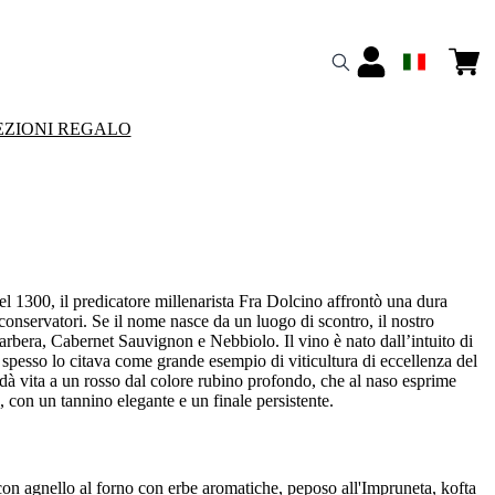
ZIONI REGALO
l 1300, il predicatore millenarista Fra Dolcino affrontò una dura
e conservatori. Se il nome nasce da un luogo di scontro, il nostro
arbera, Cabernet Sauvignon e Nebbiolo. Il vino è nato dall’intuito di
 spesso lo citava come grande esempio di viticultura di eccellenza del
 dà vita a un rosso dal colore rubino profondo, che al naso esprime
, con un tannino elegante e un finale persistente.
 con agnello al forno con erbe aromatiche, peposo all'Impruneta, kofta