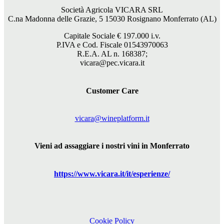
Società Agricola VICARA SRL
C.na Madonna delle Grazie, 5 15030 Rosignano Monferrato (AL)
Capitale Sociale €
197.000
i.v.
P.IVA e Cod. Fiscale 01543970063
R.E.A. AL n. 168387;
vicara@pec.vicara.it
Customer Care
vicara@wineplatform.it
Vieni ad assaggiare i nostri vini in Monferrato
https://www.
vicara
.it/it/esperienze/
Cookie Policy