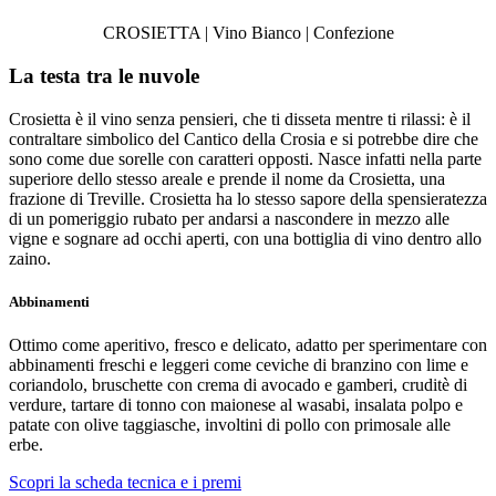
CROSIETTA | Vino Bianco | Confezione
La testa tra le nuvole
Crosietta è il vino senza pensieri, che ti disseta mentre ti rilassi: è il
contraltare simbolico del Cantico della Crosia e si potrebbe dire che
sono come due sorelle con caratteri opposti. Nasce infatti nella parte
superiore dello stesso areale e prende il nome da Crosietta, una
frazione di Treville. Crosietta ha lo stesso sapore della spensieratezza
di un pomeriggio rubato per andarsi a nascondere in mezzo alle
vigne e sognare ad occhi aperti, con una bottiglia di vino dentro allo
zaino.
Abbinamenti
Ottimo come aperitivo, fresco e delicato, adatto per sperimentare con
abbinamenti freschi e leggeri come ceviche di branzino con lime e
coriandolo, bruschette con crema di avocado e gamberi, cruditè di
verdure, tartare di tonno con maionese al wasabi, insalata polpo e
patate con olive taggiasche, involtini di pollo con primosale alle
erbe.
Scopri la scheda tecnica e i premi