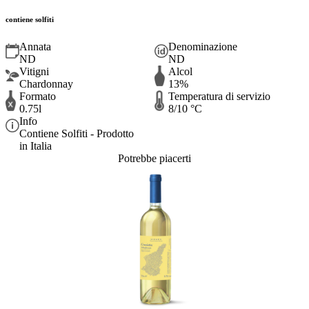
contiene solfiti
Annata
Denominazione
ND
ND
Vitigni
Alcol
Chardonnay
13%
Formato
Temperatura di servizio
0.75l
8/10 °C
Info
Contiene Solfiti - Prodotto
in Italia
Potrebbe piacerti