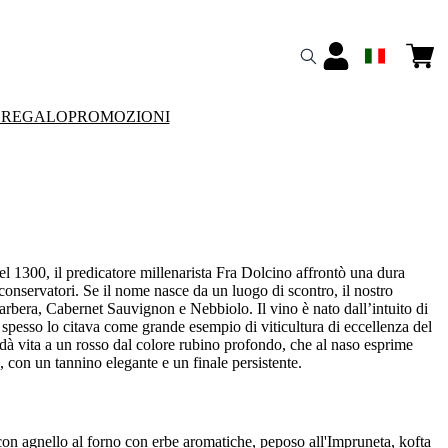
 REGALO
PROMOZIONI
l 1300, il predicatore millenarista Fra Dolcino affrontò una dura
e conservatori. Se il nome nasce da un luogo di scontro, il nostro
arbera, Cabernet Sauvignon e Nebbiolo. Il vino è nato dall’intuito di
 spesso lo citava come grande esempio di viticultura di eccellenza del
 dà vita a un rosso dal colore rubino profondo, che al naso esprime
, con un tannino elegante e un finale persistente.
 con agnello al forno con erbe aromatiche, peposo all'Impruneta, kofta