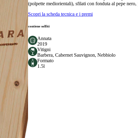
(polpette mediorientali), sfilati con fonduta al pepe nero
Scopri la scheda tecnica e i premi
contiene solfiti
Annata
2019
Vitigni
Barbera, Cabernet Sauvignon, Nebbiolo
Formato
1.5l