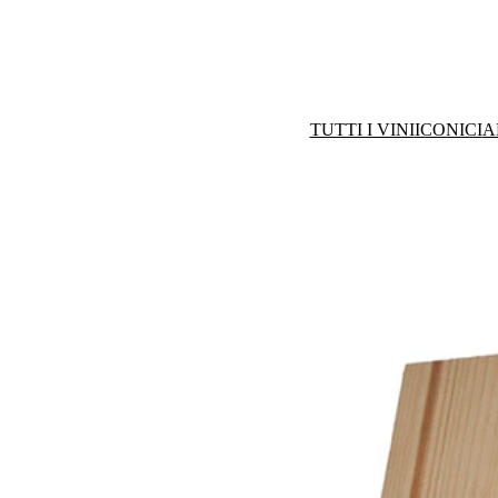
TUTTI I VINI
ICONICI
A