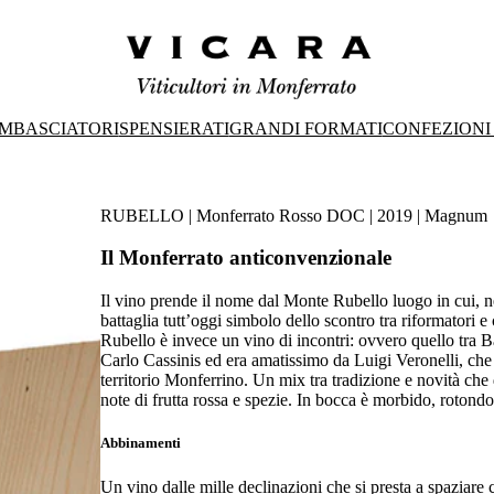
MBASCIATORI
SPENSIERATI
GRANDI FORMATI
CONFEZIONI
RUBELLO | Monferrato Rosso DOC | 2019 | Magnum
Il Monferrato anticonvenzionale
Il vino prende il nome dal Monte Rubello luogo in cui, ne
battaglia tutt’oggi simbolo dello scontro tra riformatori 
Rubello è invece un vino di incontri: ovvero quello tra B
Carlo Cassinis ed era amatissimo da Luigi Veronelli, che
territorio Monferrino. Un mix tra tradizione e novità che
note di frutta rossa e spezie. In bocca è morbido, rotondo
Abbinamenti
Un vino dalle mille declinazioni che si presta a spaziare