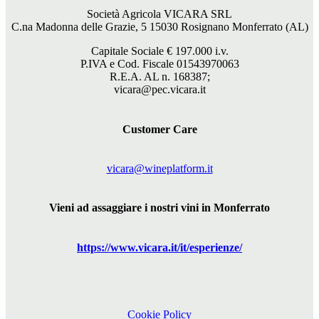
Società Agricola VICARA SRL
C.na Madonna delle Grazie, 5 15030 Rosignano Monferrato (AL)
Capitale Sociale €
197.000
i.v.
P.IVA e Cod. Fiscale 01543970063
R.E.A. AL n. 168387;
vicara@pec.vicara.it
Customer Care
vicara@wineplatform.it
Vieni ad assaggiare i nostri vini in Monferrato
https://www.
vicara
.it/it/esperienze/
Cookie Policy