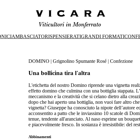
ONICI
AMBASCIATORI
SPENSIERATI
GRANDI FORMATI
CONFE
DOMINO | Grignolino Spumante Rosé | Confezione
Una bollicina tira l'altra
L'etichetta del nostro Domino riprende una vignetta reali
effetto domino che culmina con una bottiglia stappata. L’i
meccanismo e la creatività che si celano dietro alla crea
dopo che hai aperto una bottiglia, non vuoi fare altro che
vignetta? Giuseppe ha conosciuto la nipote dell’autore e
acconsentito a patto che le inviassimo 10 scatole di Domin
tenue, tendente all'aranciato. Al naso esprime un bouquet f
e piacevolmente fresco. In sostanza è irresistibile: del res
Abbinamenti