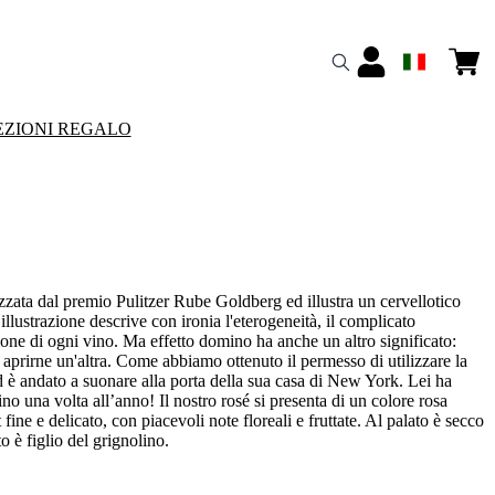
ZIONI REGALO
zzata dal premio Pulitzer Rube Goldberg ed illustra un cervellotico
llustrazione descrive con ironia l'eterogeneità, il complicato
zione di ogni vino. Ma effetto domino ha anche un altro significato:
 aprirne un'altra. Come abbiamo ottenuto il permesso di utilizzare la
d è andato a suonare alla porta della sua casa di New York. Lei ha
o una volta all’anno! Il nostro rosé si presenta di un colore rosa
ine e delicato, con piacevoli note floreali e fruttate. Al palato è secco
to è figlio del grignolino.