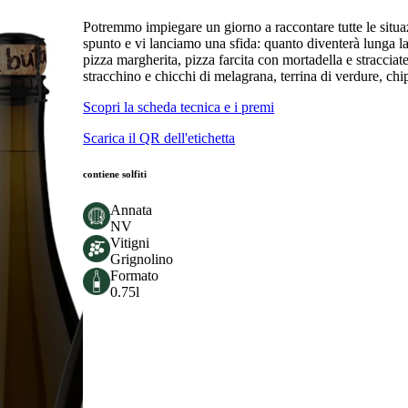
Potremmo impiegare un giorno a raccontare tutte le situaz
spunto e vi lanciamo una sfida: quanto diventerà lunga la
pizza margherita, pizza farcita con mortadella e stracciate
stracchino e chicchi di melagrana, terrina di verdure, chips 
Scopri la scheda tecnica e i premi
Scarica il QR dell'etichetta
contiene solfiti
Annata
NV
Vitigni
Grignolino
Formato
0.75l