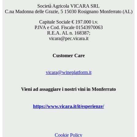
Società Agricola VICARA SRL
C.na Madonna delle Grazie, 5 15030 Rosignano Monferrato (AL)
Capitale Sociale €
197.000
i.v.
P.IVA e Cod. Fiscale 01543970063
R.E.A. AL n. 168387;
vicara@pec.vicara.it
Customer Care
vicara@wineplatform.it
Vieni ad assaggiare i nostri vini in Monferrato
https://www.
vicara
.it/it/esperienze/
Cookie Policy