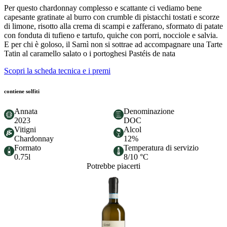
Per questo chardonnay complesso e scattante ci vediamo bene
capesante gratinate al burro con crumble di pistacchi tostati e scorze
di limone, risotto alla crema di scampi e zafferano, sformato di patate
con fonduta di tufieno e tartufo, quiche con porri, nocciole e salvia.
E per chi è goloso, il Sarnì non si sottrae ad accompagnare una Tarte
Tatin al caramello salato o i portoghesi Pastéis de nata
Scopri la scheda tecnica e i premi
contiene solfiti
Annata
Denominazione
2023
DOC
Vitigni
Alcol
Chardonnay
12%
Formato
Temperatura di servizio
0.75l
8/10 °C
Potrebbe piacerti