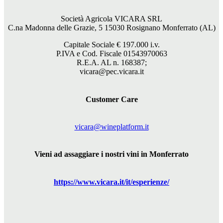
Società Agricola VICARA SRL
C.na Madonna delle Grazie, 5 15030 Rosignano Monferrato (AL)
Capitale Sociale €
197.000
i.v.
P.IVA e Cod. Fiscale 01543970063
R.E.A. AL n. 168387;
vicara@pec.vicara.it
Customer Care
vicara@wineplatform.it
Vieni ad assaggiare i nostri vini in Monferrato
https://www.
vicara
.it/it/esperienze/