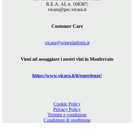
R.E.A. AL n. 168387;
vicara@pec.vicara.it
Customer Care
vicara@wineplatform.it
Vieni ad assaggiare i nostri vini in Monferrato
https://www.
vicara
.it/it/esperienze/
Cookie Policy
Privacy Policy
Termini e condizioni
Condizioni di spedizione