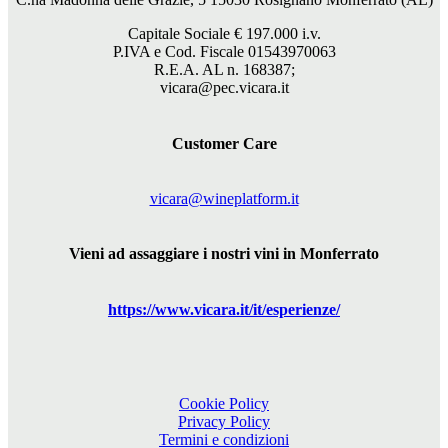
Capitale Sociale €
197.000
i.v.
P.IVA e Cod. Fiscale 01543970063
R.E.A. AL n. 168387;
vicara@pec.vicara.it
Customer Care
vicara@wineplatform.it
Vieni ad assaggiare i nostri vini in Monferrato
https://www.
vicara
.it/it/esperienze/
Cookie Policy
Privacy Policy
Termini e condizioni