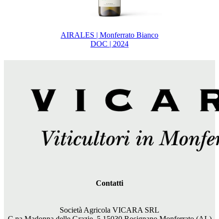
AIRALES | Monferrato Bianco
DOC | 2024
Contatti
Società Agricola VICARA SRL
C.na Madonna delle Grazie, 5 15030 Rosignano Monferrato (AL)