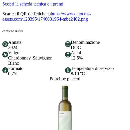
Scopri la scheda tecnica e i premi
Scarica il QR dell'etichetta
https://www.datocms-
assets.com/128395/1746031964-mba2402.png
contiene solfiti
Annata
Denominazione
2024
DOC
Vitigni
Alcol
Chardonnay, Sauvignon
12.5%
Blanc
Formato
Temperatura di servizio
0.75l
8/10 °C
Potrebbe piacerti