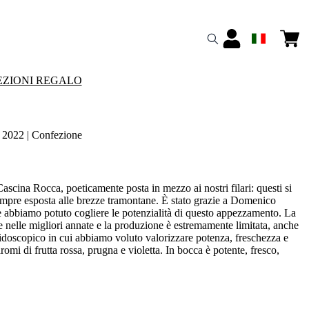
ZIONI REGALO
2022 | Confezione
a Cascina Rocca, poeticamente posta in mezzo ai nostri filari: questi si
empre esposta alle brezze tramontane. Ѐ stato grazie a Domenico
he abbiamo potuto cogliere le potenzialità di questo appezzamento. La
e nelle migliori annate e la produzione è estremamente limitata, anche
leidoscopico in cui abbiamo voluto valorizzare potenza, freschezza e
omi di frutta rossa, prugna e violetta. In bocca è potente, fresco,