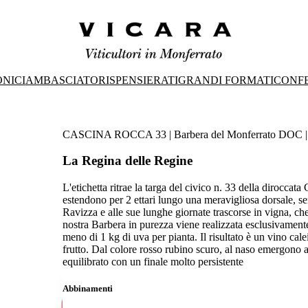
ONICI
AMBASCIATORI
SPENSIERATI
GRANDI FORMATI
CONFE
CASCINA ROCCA 33 | Barbera del Monferrato DOC | 
La Regina delle Regine
L'etichetta ritrae la targa del civico n. 33 della diroccat
estendono per 2 ettari lungo una meravigliosa dorsale, s
Ravizza e alle sue lunghe giornate trascorse in vigna, c
nostra Barbera in purezza viene realizzata esclusivament
meno di 1 kg di uva per pianta. Il risultato è un vino ca
frutto. Dal colore rosso rubino scuro, al naso emergono ar
equilibrato con un finale molto persistente
Abbinamenti