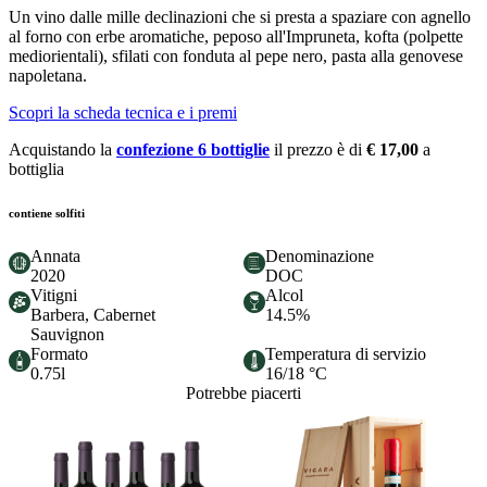
Un vino dalle mille declinazioni che si presta a spaziare con agnello
al forno con erbe aromatiche, peposo all'Impruneta, kofta (polpette
mediorientali), sfilati con fonduta al pepe nero, pasta alla genovese
napoletana.
Scopri la scheda tecnica e i premi
Acquistando la
confezione 6 bottiglie
il prezzo è di
€ 17,00
a
bottiglia
contiene solfiti
Annata
Denominazione
2020
DOC
Vitigni
Alcol
Barbera, Cabernet
14.5%
Sauvignon
Formato
Temperatura di servizio
0.75l
16/18 °C
Potrebbe piacerti