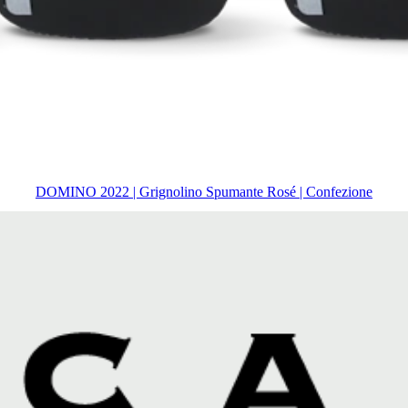
DOMINO 2022 | Grignolino Spumante Rosé | Confezione