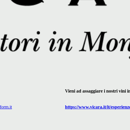
Vieni ad assaggiare i nostri vini
form.it
https://www.
vicara
.it/it/esperienz