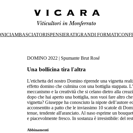
ONICI
AMBASCIATORI
SPENSIERATI
GRANDI FORMATI
CONFE
DOMINO 2022 | Spumante Brut Rosé
Una bollicina tira l'altra
L'etichetta del nostro Domino riprende una vignetta reali
effetto domino che culmina con una bottiglia stappata. L’i
meccanismo e la creatività che si celano dietro alla crea
dopo che hai aperto una bottiglia, non vuoi fare altro che
vignetta? Giuseppe ha conosciuto la nipote dell’autore e
acconsentito a patto che le inviassimo 10 scatole di Domin
tenue, tendente all'aranciato. Al naso esprime un bouquet f
e piacevolmente fresco. In sostanza è irresistibile: del res
Abbinamenti