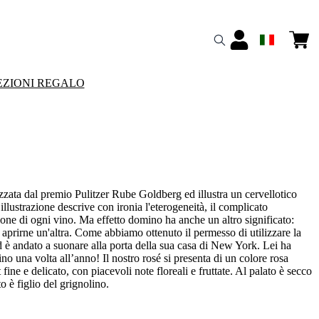
ZIONI REGALO
zzata dal premio Pulitzer Rube Goldberg ed illustra un cervellotico
llustrazione descrive con ironia l'eterogeneità, il complicato
zione di ogni vino. Ma effetto domino ha anche un altro significato:
 aprirne un'altra. Come abbiamo ottenuto il permesso di utilizzare la
d è andato a suonare alla porta della sua casa di New York. Lei ha
o una volta all’anno! Il nostro rosé si presenta di un colore rosa
ine e delicato, con piacevoli note floreali e fruttate. Al palato è secco
to è figlio del grignolino.