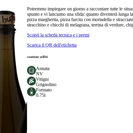
Potremmo impiegare un giorno a raccontare tutte le situaz
spunto e vi lanciamo una sfida: quanto diventerà lunga la
pizza margherita, pizza farcita con mortadella e stracciate
stracchino e chicchi di melagrana, terrina di verdure, chips 
Scopri la scheda tecnica e i premi
Scarica il QR dell'etichetta
contiene solfiti
Annata
NV
Vitigni
Grignolino
Formato
0.75l