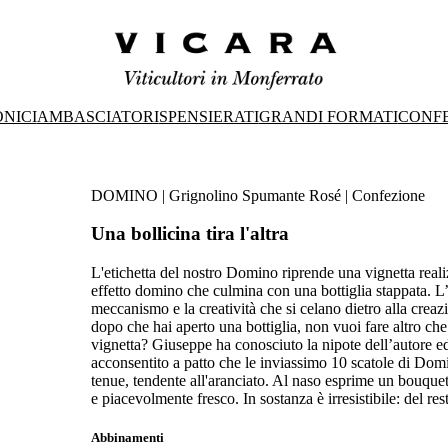
ONICI
AMBASCIATORI
SPENSIERATI
GRANDI FORMATI
CONFE
DOMINO | Grignolino Spumante Rosé | Confezione
Una bollicina tira l'altra
L'etichetta del nostro Domino riprende una vignetta reali
effetto domino che culmina con una bottiglia stappata. L’i
meccanismo e la creatività che si celano dietro alla crea
dopo che hai aperto una bottiglia, non vuoi fare altro che
vignetta? Giuseppe ha conosciuto la nipote dell’autore e
acconsentito a patto che le inviassimo 10 scatole di Domin
tenue, tendente all'aranciato. Al naso esprime un bouquet f
e piacevolmente fresco. In sostanza è irresistibile: del res
Abbinamenti