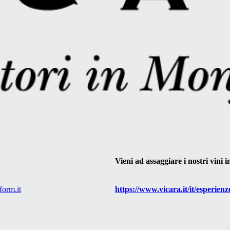
Vieni ad assaggiare i nostri vini
form.it
https://www.
vicara
.it/it/esperienz