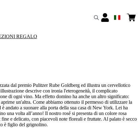
ZIONI REGALO
zzata dal premio Pulitzer Rube Goldberg ed illustra un cervellotico
llustrazione descrive con ironia l'eterogeneità, il complicato
zione di ogni vino. Ma effetto domino ha anche un altro significato:
 aprirne un'altra. Come abbiamo ottenuto il permesso di utilizzare la
d è andato a suonare alla porta della sua casa di New York. Lei ha
o una volta all’anno! Il nostro rosé si presenta di un colore rosa
ine e delicato, con piacevoli note floreali e fruttate. Al palato è secco
to è figlio del grignolino.