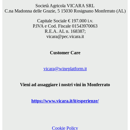
Società Agricola VICARA SRL
C.na Madonna delle Grazie, 5 15030 Rosignano Monferrato (AL)
Capitale Sociale €
197.000
i.v.
P.IVA e Cod. Fiscale 01543970063
R.E.A. AL n. 168387;
vicara@pec.vicara.it
Customer Care
vicara@wineplatform.it
Vieni ad assaggiare i nostri vini in Monferrato
https://www.
vicara
.it/it/esperienze/
Cookie Policy