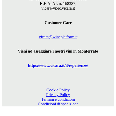
R.E.A. AL n. 168387;
vicara@pec.vicara.it
Customer Care
vicara@wineplatform.it
Vieni ad assaggiare i nostri vini in Monferrato
https://www.
vicara
.it/it/esperienze/
Cookie Policy
Privacy Policy
Termini e condizioni
Condizioni di spedizione