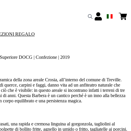
ZIONI REGALO
uperiore DOCG | Confezione | 2019
amica della zona areale Crosia, all’interno del comune di Treville.
di querce, carpini e faggi, danno vita ad un anfiteatro naturale che
iò che è visibile: in questo areale si incontrano infatti i terreni di tre
i di anni. Questa Barbera è un cantico perché è un inno alla bellezza
un corpo equilibrato e una persistenza magica.
sati, una rapida e cremosa linguina al gorgonzola, tagliolini al
lpette di bollito fritte, agnello in umido o fritto, tagliatelle ai porcini.