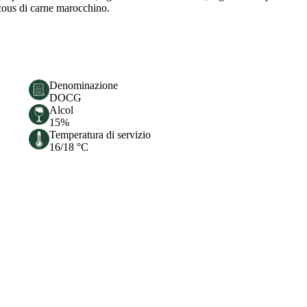
 cous di carne marocchino.
Denominazione
DOCG
Alcol
15%
Temperatura di servizio
16/18 °C