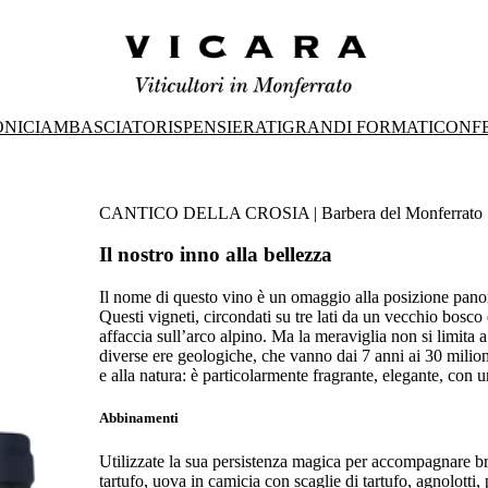
ONICI
AMBASCIATORI
SPENSIERATI
GRANDI FORMATI
CONFE
CANTICO DELLA CROSIA | Barbera del Monferrato S
Il nostro inno alla bellezza
Il nome di questo vino è un omaggio alla posizione panor
Questi vigneti, circondati su tre lati da un vecchio bosco 
affaccia sull’arco alpino. Ma la meraviglia non si limita a c
diverse ere geologiche, che vanno dai 7 anni ai 30 milion
e alla natura: è particolarmente fragrante, elegante, con 
Abbinamenti
Utilizzate la sua persistenza magica per accompagnare bra
tartufo, uova in camicia con scaglie di tartufo, agnolotti, po