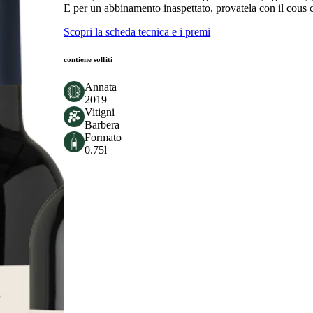
E per un abbinamento inaspettato, provatela con il cous
Scopri la scheda tecnica e i premi
contiene solfiti
Annata
2019
Vitigni
Barbera
Formato
0.75l