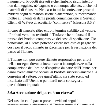
il numero di Prodotti ricevuti e che l'imballo risulti integro,
non danneggiato, né bagnato o comunque alterato, anche nei
materiali di chiusura. Nel caso in cui la confezione presenti
evidenti segni di manomissione o alterazione, si raccomanda
inoltre all’Utente di darne pronta comunicazione al Servizio
Clienti di WP e/o di accettarlo “con riserva” (clausola 3.6.a).
In caso di mancato ritiro entro il termine stabilito dal vettore,
i Prodotti verranno restituiti al Titolare, che rimborserà il
prezzo dei Prodotti comprensivo dei costi di spedizione. Ciò
nonostante, al Cliente potrebbe essere richiesto di pagare dei
costi per il pacco rimasto in giacenza e per la restituzione del
pacco al Titolare.
Il Titolare non può essere ritenuto responsabile per errori
nella consegna dovuti a inesattezze o incompletezze nella
compilazione dell’ordine d’acquisto da parte dell'Utente, per
danni eventualmente occorsi ai Prodotti successivamente alla
consegna al vettore, ove quest’ultimo sia stato scelto ed
incaricato dall’Utente o per ritardi nella consegna a
quest’ultimo imputabili.
3.6.a Accettazione del pacco “con riserva”
Nel caso in cui il pacco presenti evidenti segni di
manomissione o alterazione, il Titolare invita il Cliente, nel