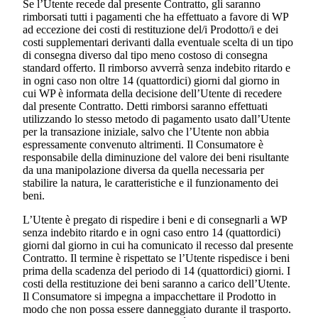
Se l’Utente recede dal presente Contratto, gli saranno
rimborsati tutti i pagamenti che ha effettuato a favore di WP
ad eccezione dei costi di restituzione del/i Prodotto/i e dei
costi supplementari derivanti dalla eventuale scelta di un tipo
di consegna diverso dal tipo meno costoso di consegna
standard offerto. Il rimborso avverrà senza indebito ritardo e
in ogni caso non oltre 14 (quattordici) giorni dal giorno in
cui WP è informata della decisione dell’Utente di recedere
dal presente Contratto. Detti rimborsi saranno effettuati
utilizzando lo stesso metodo di pagamento usato dall’Utente
per la transazione iniziale, salvo che l’Utente non abbia
espressamente convenuto altrimenti. Il Consumatore è
responsabile della diminuzione del valore dei beni risultante
da una manipolazione diversa da quella necessaria per
stabilire la natura, le caratteristiche e il funzionamento dei
beni.
L’Utente è pregato di rispedire i beni e di consegnarli a WP
senza indebito ritardo e in ogni caso entro 14 (quattordici)
giorni dal giorno in cui ha comunicato il recesso dal presente
Contratto. Il termine è rispettato se l’Utente rispedisce i beni
prima della scadenza del periodo di 14 (quattordici) giorni. I
costi della restituzione dei beni saranno a carico dell’Utente.
Il Consumatore si impegna a impacchettare il Prodotto in
modo che non possa essere danneggiato durante il trasporto.