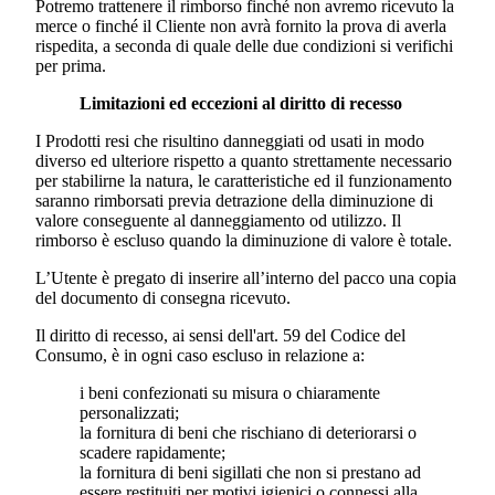
Potremo trattenere il rimborso finché non avremo ricevuto la
merce o finché il Cliente non avrà fornito la prova di averla
rispedita, a seconda di quale delle due condizioni si verifichi
per prima.
Limitazioni ed eccezioni al diritto di recesso
I Prodotti resi che risultino danneggiati od usati in modo
diverso ed ulteriore rispetto a quanto strettamente necessario
per stabilirne la natura, le caratteristiche ed il funzionamento
saranno rimborsati previa detrazione della diminuzione di
valore conseguente al danneggiamento od utilizzo. Il
rimborso è escluso quando la diminuzione di valore è totale.
L’Utente è pregato di inserire all’interno del pacco una copia
del documento di consegna ricevuto.
Il diritto di recesso, ai sensi dell'art. 59 del Codice del
Consumo, è in ogni caso escluso in relazione a:
i beni confezionati su misura o chiaramente
personalizzati;
la fornitura di beni che rischiano di deteriorarsi o
scadere rapidamente;
la fornitura di beni sigillati che non si prestano ad
essere restituiti per motivi igienici o connessi alla