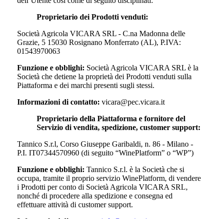
dell’Utente così come di seguito disciplinati:
Proprietario dei Prodotti venduti:
Società Agricola VICARA SRL - C.na Madonna delle
Grazie, 5 15030 Rosignano Monferrato (AL), P.IVA:
01543970063
Funzione e obblighi:
Società Agricola VICARA SRL
è la
Società che detiene la proprietà dei Prodotti venduti sulla
Piattaforma e dei marchi presenti sugli stessi.
Informazioni di contatto:
vicara@pec.vicara.it
Proprietario della Piattaforma e fornitore del
Servizio di vendita, spedizione, customer support:
Tannico S.r.l, Corso Giuseppe Garibaldi, n. 86 - Milano -
P.I. IT07344570960 (di seguito “WinePlatform” o “WP”)
Funzione e obblighi:
Tannico S.r.l. è la Società che si
occupa, tramite il proprio servizio WinePlatform, di vendere
i Prodotti per conto di
Società Agricola VICARA SRL
,
nonché di procedere alla spedizione e consegna ed
effettuare attività di customer support.