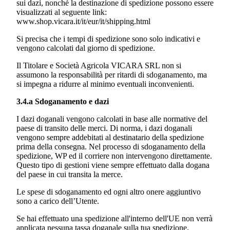
sui dazi, nonché la destinazione di spedizione possono essere
visualizzati al seguente link:
www.shop.vicara.it/it/eur/it/shipping.html
Si precisa che i tempi di spedizione sono solo indicativi e
vengono calcolati dal giorno di spedizione.
Il Titolare e
Società Agricola VICARA SRL
non si
assumono la responsabilità per ritardi di sdoganamento, ma
si impegna a ridurre al minimo eventuali inconvenienti.
3.4.a Sdoganamento e dazi
I dazi doganali vengono calcolati in base alle normative del
paese di transito delle merci. Di norma, i dazi doganali
vengono sempre addebitati al destinatario della spedizione
prima della consegna. Nel processo di sdoganamento della
spedizione, WP ed il corriere non intervengono direttamente.
Questo tipo di gestioni viene sempre effettuato dalla dogana
del paese in cui transita la merce.
Le spese di sdoganamento ed ogni altro onere aggiuntivo
sono a carico dell’Utente.
Se hai effettuato una spedizione all'interno dell'UE non verrà
applicata nessuna tassa doganale sulla tua spedizione.