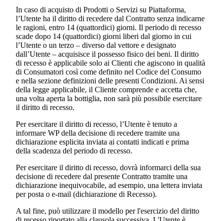
In caso di acquisto di Prodotti o Servizi su Piattaforma,
l’Utente ha il diritto di recedere dal Contratto senza indicarne
le ragioni, entro 14 (quattordici) giorni. Il periodo di recesso
scade dopo 14 (quattordici) giorni liberi dal giorno in cui
l’Utente o un terzo – diverso dal vettore e designato
dall’Utente – acquisisce il possesso fisico dei beni. Il diritto
di recesso è applicabile solo ai Clienti che agiscono in qualità
di Consumatori così come definito nel Codice del Consumo
e nella sezione definizioni delle presenti Condizioni. Ai sensi
della legge applicabile, il Cliente comprende e accetta che,
una volta aperta la bottiglia, non sarà più possibile esercitare
il diritto di recesso.
Per esercitare il diritto di recesso, l’Utente è tenuto a
informare WP della decisione di recedere tramite una
dichiarazione esplicita inviata ai contatti indicati e prima
della scadenza del periodo di recesso.
Per esercitare il diritto di recesso, dovrà informarci della sua
decisione di recedere dal presente Contratto tramite una
dichiarazione inequivocabile, ad esempio, una lettera inviata
per posta o e-mail (dichiarazione di Recesso).
A tal fine, può utilizzare il modello per l'esercizio del diritto
di recesso riportato alla clausola successiva. L'Utente è