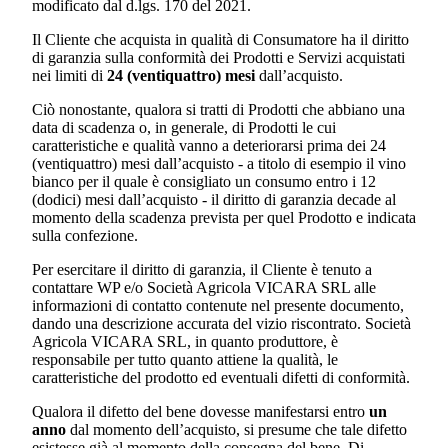
modificato dal d.lgs. 170 del 2021.
Il Cliente che acquista in qualità di Consumatore ha il diritto
di garanzia sulla conformità dei Prodotti e Servizi acquistati
nei limiti di
24 (ventiquattro) mesi
dall’acquisto.
Ciò nonostante, qualora si tratti di Prodotti che abbiano una
data di scadenza o, in generale, di Prodotti le cui
caratteristiche e qualità vanno a deteriorarsi prima dei 24
(ventiquattro) mesi dall’acquisto - a titolo di esempio il vino
bianco per il quale è consigliato un consumo entro i 12
(dodici) mesi dall’acquisto - il diritto di garanzia decade al
momento della scadenza prevista per quel Prodotto e indicata
sulla confezione.
Per esercitare il diritto di garanzia, il Cliente è tenuto a
contattare WP e/o
Società Agricola VICARA SRL
alle
informazioni di contatto contenute nel presente documento,
dando una descrizione accurata del vizio riscontrato.
Società
Agricola VICARA SRL
, in quanto produttore, è
responsabile per tutto quanto attiene la qualità, le
caratteristiche del prodotto ed eventuali difetti di conformità.
Qualora il difetto del bene dovesse manifestarsi entro
un
anno
dal momento dell’acquisto, si presume che tale difetto
esistesse già al momento della consegna del bene. Di