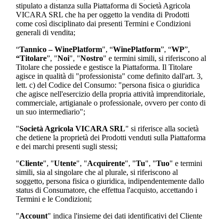
stipulato a distanza sulla Piattaforma di
Società Agricola
VICARA SRL
che ha per oggetto la vendita di Prodotti
come così disciplinato dai presenti Termini e Condizioni
generali di vendita;
“
Tannico – WinePlatform
", “
WinePlatform
”, “
WP
”,
“Titolare
”, "
Noi
", "
Nostro
" e termini simili, si riferiscono al
Titolare che possiede e gestisce la Piattaforma. Il Titolare
agisce in qualità di "professionista" come definito dall'art. 3,
lett. c) del Codice del Consumo: "persona fisica o giuridica
che agisce nell'esercizio della propria attività imprenditoriale,
commerciale, artigianale o professionale, ovvero per conto di
un suo intermediario";
"
Società Agricola VICARA SRL
"
si riferisce alla società
che detiene la proprietà dei Prodotti venduti sulla Piattaforma
e dei marchi presenti sugli stessi;
"
Cliente
", "
Utente
", "
Acquirente
", "
Tu
", "
Tuo
" e termini
simili, sia al singolare che al plurale, si riferiscono al
soggetto, persona fisica o giuridica, indipendentemente dallo
status di Consumatore, che effettua l'acquisto, accettando i
Termini e le Condizioni;
"
Account
" indica l'insieme dei dati identificativi del Cliente