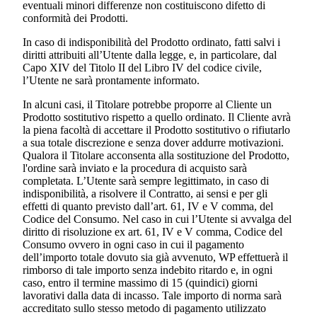
eventuali minori differenze non costituiscono difetto di
conformità dei Prodotti.
In caso di indisponibilità del Prodotto ordinato, fatti salvi i
diritti attribuiti all’Utente dalla legge, e, in particolare, dal
Capo XIV del Titolo II del Libro IV del codice civile,
l’Utente ne sarà prontamente informato.
In alcuni casi, il Titolare potrebbe proporre al Cliente un
Prodotto sostitutivo rispetto a quello ordinato. Il Cliente avrà
la piena facoltà di accettare il Prodotto sostitutivo o rifiutarlo
a sua totale discrezione e senza dover addurre motivazioni.
Qualora il Titolare acconsenta alla sostituzione del Prodotto,
l'ordine sarà inviato e la procedura di acquisto sarà
completata. L’Utente sarà sempre legittimato, in caso di
indisponibilità, a risolvere il Contratto, ai sensi e per gli
effetti di quanto previsto dall’art. 61, IV e V comma, del
Codice del Consumo. Nel caso in cui l’Utente si avvalga del
diritto di risoluzione ex art. 61, IV e V comma, Codice del
Consumo ovvero in ogni caso in cui il pagamento
dell’importo totale dovuto sia già avvenuto, WP effettuerà il
rimborso di tale importo senza indebito ritardo e, in ogni
caso, entro il termine massimo di 15 (quindici) giorni
lavorativi dalla data di incasso. Tale importo di norma sarà
accreditato sullo stesso metodo di pagamento utilizzato