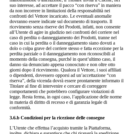
suo interesse, ad accettare il pacco “con riserva” in maniera
da non incorrere in limitazioni della responsabilità nei
confronti del Vettore incaricato. Le eventuali anomalie
dovranno essere indicate sul documento di trasporto. Il
ricevimento senza riserve dei Prodotti, infatti, non consente
all’Utente di agire in giudizio nei confronti del corriere nel
caso di perdita o danneggiamento dei Prodotti, tranne nel
caso in cui la perdita o il danneggiamento siano dovuti a
dolo o colpa grave del corriere stesso e fatta eccezione per la
perdita parziale o il danneggiamento non riconoscibili al
momento della consegna, purché in quest’ultimo caso, il
danno sia denunciato appena conosciuto e non oltre otto
giorni dopo il ricevimento. Qualora il Vettore, i suoi affiliati
o dipendenti, dovessero opporsi ad un’accettazione “con
riserva”, della vicenda dovrà essere prontamente informato il
Titolare al fine di intervenire e cercare di correggere
comportamenti che potrebbero configurare violazioni di
legge. Resta ferma, in ogni caso, l’applicazione delle norme
in materia di diritto di recesso e di garanzia legale di
conformità.
3.6.b Condizioni per la ricezione delle consegne
L’Utente che effettua l’acquisto tramite la Piattaforma,
inoltre, dichiara e garantisce che chi riceverà la spedizione