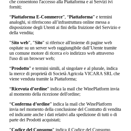
che consentono l'accesso alla Piattaforma e ai Servizi ivi
forniti;
“
Piattaforma E-Commerce
”, “
Piattaforma
” e termini
analoghi, si riferiscono all’infrastruttura online messa a
disposizione degli Utenti ai fini della fruizione del Servizio e
della vendita;
"
Sito web
", "
Sito
" si riferisce all'insieme di pagine web
ospitate su un server web raggiungibile dall’Utente tramite
un comune motore di ricerca e/o indirizzo web attraverso
l'uso di un browser web;
“
Prodotto
” e termini simili, al singolare e al plurale, indica
la merce di proprietà di
Società Agricola VICARA SRL
che
viene venduta tramite la Piattaforma;
“
Ricevuta d’ordine
” indica la mail che WinePlatform invia
al momento della ricezione dell'ordine;
“
Conferma d’ordine
” indica la mail che WinePlatform
invia nel momento della conclusione del Contratto di vendita
ed indicante anche i dati relativi alla spedizione di tutti o di
parte dei Prodotti acquistati;
"
Codice del Consumo
" indica il Codice del Consumo