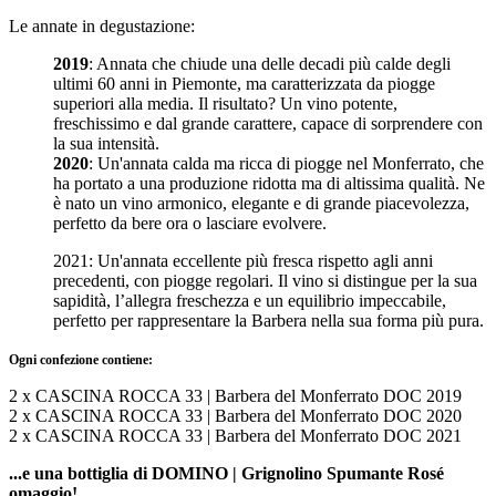
Le annate in degustazione:
2019
: Annata che chiude una delle decadi più calde degli
ultimi 60 anni in Piemonte, ma caratterizzata da piogge
superiori alla media. Il risultato? Un vino potente,
freschissimo e dal grande carattere, capace di sorprendere con
la sua intensità.
2020
: Un'annata calda ma ricca di piogge nel Monferrato, che
ha portato a una produzione ridotta ma di altissima qualità. Ne
è nato un vino armonico, elegante e di grande piacevolezza,
perfetto da bere ora o lasciare evolvere.
2021: Un'annata eccellente più fresca rispetto agli anni
precedenti, con piogge regolari. Il vino si distingue per la sua
sapidità, l’allegra freschezza e un equilibrio impeccabile,
perfetto per rappresentare la Barbera nella sua forma più pura.
Ogni confezione contiene:
2 x CASCINA ROCCA 33 | Barbera del Monferrato DOC 2019
2 x CASCINA ROCCA 33 | Barbera del Monferrato DOC 2020
2 x CASCINA ROCCA 33 | Barbera del Monferrato DOC 2021
...e una bottiglia di DOMINO | Grignolino Spumante Rosé
omaggio!