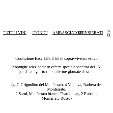
GR
TUTTI I VINI
ICONICI
AMBASCIATORI
SPENSIERATI
FO
Confezione Easy Life: il kit di sopravvivenza estivo
12 bottiglie selezionate in offerta speciale scontata del 15%
per dare il giusto ritmo alle tue giornate d'estate!
(4 .G Grignolino del Monferrato, 4 Volpuva, Barbera del
Monferrato,
2 Sarnì, Monferrato bianco Chardonnay, 2 Rubello,
Monferrato Rosso)