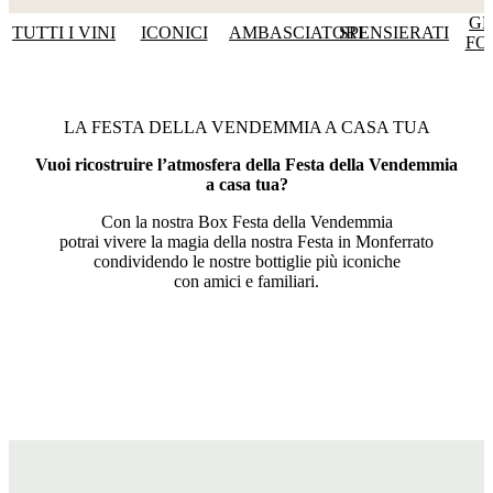
GR
TUTTI I VINI
ICONICI
AMBASCIATORI
SPENSIERATI
FO
LA FESTA DELLA VENDEMMIA A CASA TUA
Vuoi ricostruire l’atmosfera della Festa della Vendemmia
a casa tua?
Con la nostra Box Festa della Vendemmia
potrai vivere la magia della nostra Festa in Monferrato
condividendo le nostre bottiglie più iconiche
con amici e familiari.