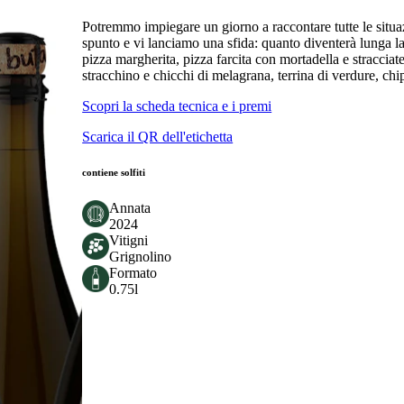
Potremmo impiegare un giorno a raccontare tutte le situaz
spunto e vi lanciamo una sfida: quanto diventerà lunga la
pizza margherita, pizza farcita con mortadella e stracciate
stracchino e chicchi di melagrana, terrina di verdure, chips 
Scopri la scheda tecnica e i premi
Scarica il QR dell'etichetta
contiene solfiti
Annata
2024
Vitigni
Grignolino
Formato
0.75l