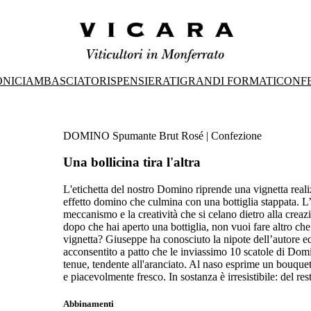
ONICI
AMBASCIATORI
SPENSIERATI
GRANDI FORMATI
CONFE
DOMINO Spumante Brut Rosé | Confezione
Una bollicina tira l'altra
L'etichetta del nostro Domino riprende una vignetta reali
effetto domino che culmina con una bottiglia stappata. L’i
meccanismo e la creatività che si celano dietro alla crea
dopo che hai aperto una bottiglia, non vuoi fare altro che
vignetta? Giuseppe ha conosciuto la nipote dell’autore e
acconsentito a patto che le inviassimo 10 scatole di Domin
tenue, tendente all'aranciato. Al naso esprime un bouquet f
e piacevolmente fresco. In sostanza è irresistibile: del res
Abbinamenti