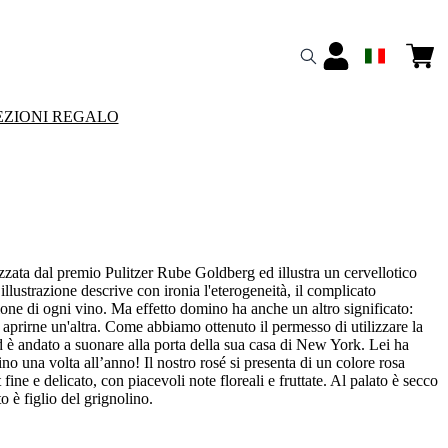
ZIONI REGALO
zzata dal premio Pulitzer Rube Goldberg ed illustra un cervellotico
llustrazione descrive con ironia l'eterogeneità, il complicato
zione di ogni vino. Ma effetto domino ha anche un altro significato:
 aprirne un'altra. Come abbiamo ottenuto il permesso di utilizzare la
d è andato a suonare alla porta della sua casa di New York. Lei ha
o una volta all’anno! Il nostro rosé si presenta di un colore rosa
ine e delicato, con piacevoli note floreali e fruttate. Al palato è secco
to è figlio del grignolino.