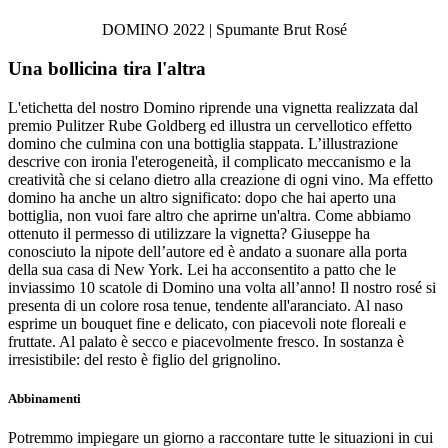
DOMINO 2022 | Spumante Brut Rosé
Una bollicina tira l'altra
L'etichetta del nostro Domino riprende una vignetta realizzata dal
premio Pulitzer Rube Goldberg ed illustra un cervellotico effetto
domino che culmina con una bottiglia stappata. L’illustrazione
descrive con ironia l'eterogeneità, il complicato meccanismo e la
creatività che si celano dietro alla creazione di ogni vino. Ma effetto
domino ha anche un altro significato: dopo che hai aperto una
bottiglia, non vuoi fare altro che aprirne un'altra. Come abbiamo
ottenuto il permesso di utilizzare la vignetta? Giuseppe ha
conosciuto la nipote dell’autore ed è andato a suonare alla porta
della sua casa di New York. Lei ha acconsentito a patto che le
inviassimo 10 scatole di Domino una volta all’anno! Il nostro rosé si
presenta di un colore rosa tenue, tendente all'aranciato. Al naso
esprime un bouquet fine e delicato, con piacevoli note floreali e
fruttate. Al palato è secco e piacevolmente fresco. In sostanza è
irresistibile: del resto è figlio del grignolino.
Abbinamenti
Potremmo impiegare un giorno a raccontare tutte le situazioni in cui