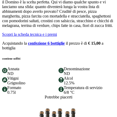
il Domino è la scelta perfetta. Qui vi diamo qualche spunto e vi
lanciamo una sfida: quanto diventerà lunga la vostra lista di
abbinamenti dopo averlo provato? Crudité di pesce, pizza
margherita, pizza farcita con mortadella e stracciatella, spaghettoni
con pomodorini saltati, crostini con salsiccia, stracchino e chicchi di
melagrana, terrina di verdure, chips fatte in casa, fiori di zucca fritti.
Scopri la scheda tecnica e i premi
Acquistando la
confezione 6 bottiglie
il prezzo è di
€ 15,00
a
bottiglia
contiene solfiti
Annata
Denominazione
ND
ND
Vitigni
Alcol
Grignolino
12.5%
Formato
Temperatura di servizio
0.75l
6/8 °C
Potrebbe piacerti