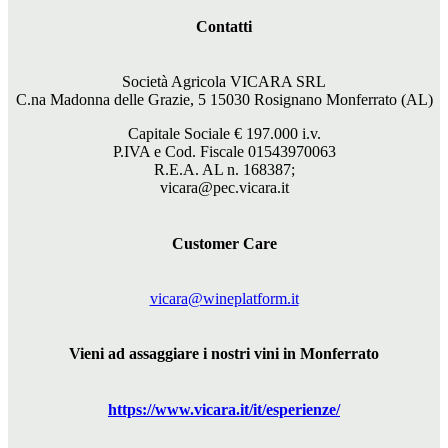
Contatti
Società Agricola VICARA SRL
C.na Madonna delle Grazie, 5 15030 Rosignano Monferrato (AL)
Capitale Sociale €
197.000
i.v.
P.IVA e Cod. Fiscale 01543970063
R.E.A. AL n. 168387;
vicara@pec.vicara.it
Customer Care
vicara@wineplatform.it
Vieni ad assaggiare i nostri vini in Monferrato
https://www.
vicara
.it/it/esperienze/