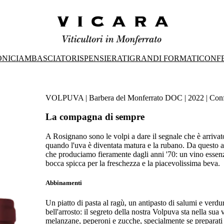
ONICI
AMBASCIATORI
SPENSIERATI
GRANDI FORMATI
CONFE
VOLPUVA | Barbera del Monferrato DOC | 2022 | Con
La compagna di sempre
A Rosignano sono le volpi a dare il segnale che è arriva
quando l'uva è diventata matura e la rubano. Da questo 
che produciamo fieramente dagli anni '70: un vino essenzial
bocca spicca per la freschezza e la piacevolissima beva.
Abbinamenti
Un piatto di pasta al ragù, un antipasto di salumi e verdu
bell'arrosto: il segreto della nostra Volpuva sta nella sua 
melanzane, peperoni e zucche, specialmente se preparati 