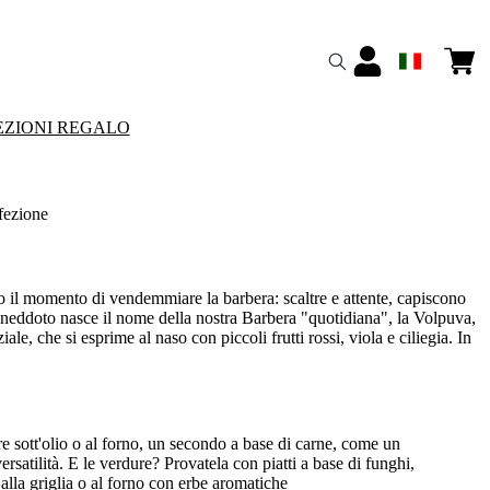
ZIONI REGALO
fezione
to il momento di vendemmiare la barbera: scaltre e attente, capiscono
aneddoto nasce il nome della nostra Barbera "quotidiana", la Volpuva,
e, che si esprime al naso con piccoli frutti rossi, viola e ciliegia. In
re sott'olio o al forno, un secondo a base di carne, come un
versatilità. E le verdure? Provatela con piatti a base di funghi,
alla griglia o al forno con erbe aromatiche