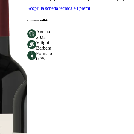
Scopri la scheda tecnica e i premi
contiene solfiti
Annata
2022
Vitigni
Barbera
Formato
0.75l