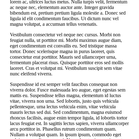
lorem ac, ultrices luctus metus. Nulla turpis velit, fermentum
ac neque nec, elementum auctor ante. Integer gravida
bibendum est, pretium pretium ligula molestie a. Donec sed
ligula id elit condimentum faucibus. Ut dictum nunc vel
magna volutpat, a accumsan tellus venenatis.
Vestibulum consectetur vel neque nec cursus. Morbi non
feugiat nulla, ut porttitor mi. Morbi maximus augue diam,
eget condimentum est convallis eu. Sed tristique massa
tortor. Donec scelerisque magna in purus laoreet, quis
consectetur erat porttitor. Mauris sed ullamcorper urna,
fermentum placerat risus. Quisque porttitor eros sed mollis
laoreet. Cras et volutpat mi. Vestibulum suscipit sem vitae
nunc eleifend viverra.
Suspendisse id est semper velit faucibus consequat non
viverra dolor. Fusce malesuada leo augue, eget egestas sem
mattis eu. Suspendisse tellus magna, elementum id luctus
vitae, viverra non urna. Sed lobortis, justo quis vehicula
pellentesque, urna lectus vehicula enim, vitae vehicula
mauris lectus sed dui. Sed condimentum, magna euismod
rhoncus facilisis, augue enim tempor ligula, id lobortis tortor
lacus feugiat est. In sagittis lectus sapien, viverra ullamcorper
arcu porttitor in. Phasellus rutrum condimentum quam.
Nullam a volutpat quam. In ipsum ipsum, commodo eget