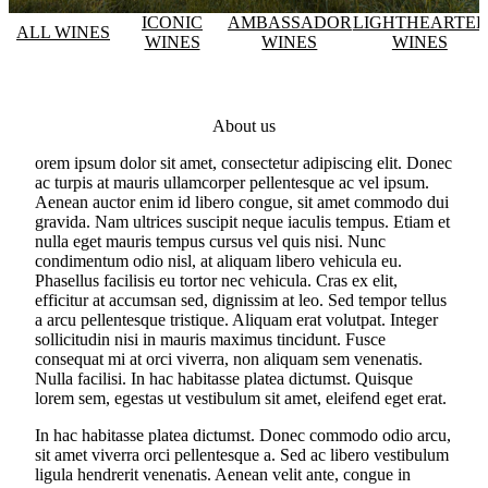
ICONIC
AMBASSADOR
LIGHTHEARTE
ALL WINES
WINES
WINES
WINES
About us
orem ipsum dolor sit amet, consectetur adipiscing elit. Donec
ac turpis at mauris ullamcorper pellentesque ac vel ipsum.
Aenean auctor enim id libero congue, sit amet commodo dui
gravida. Nam ultrices suscipit neque iaculis tempus. Etiam et
nulla eget mauris tempus cursus vel quis nisi. Nunc
condimentum odio nisl, at aliquam libero vehicula eu.
Phasellus facilisis eu tortor nec vehicula. Cras ex elit,
efficitur at accumsan sed, dignissim at leo. Sed tempor tellus
a arcu pellentesque tristique. Aliquam erat volutpat. Integer
sollicitudin nisi in mauris maximus tincidunt. Fusce
consequat mi at orci viverra, non aliquam sem venenatis.
Nulla facilisi. In hac habitasse platea dictumst. Quisque
lorem sem, egestas ut vestibulum sit amet, eleifend eget erat.
In hac habitasse platea dictumst. Donec commodo odio arcu,
sit amet viverra orci pellentesque a. Sed ac libero vestibulum
ligula hendrerit venenatis. Aenean velit ante, congue in