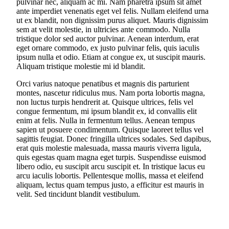
pulvinar nec, aliquam ac mi. Nam pharetra ipsum sit amet
ante imperdiet venenatis eget vel felis. Nullam eleifend urna
ut ex blandit, non dignissim purus aliquet. Mauris dignissim
sem at velit molestie, in ultricies ante commodo. Nulla
tristique dolor sed auctor pulvinar. Aenean interdum, erat
eget ornare commodo, ex justo pulvinar felis, quis iaculis
ipsum nulla et odio. Etiam at congue ex, ut suscipit mauris.
Aliquam tristique molestie mi id blandit.
Orci varius natoque penatibus et magnis dis parturient
montes, nascetur ridiculus mus. Nam porta lobortis magna,
non luctus turpis hendrerit at. Quisque ultrices, felis vel
congue fermentum, mi ipsum blandit ex, id convallis elit
enim at felis. Nulla in fermentum tellus. Aenean tempus
sapien ut posuere condimentum. Quisque laoreet tellus vel
sagittis feugiat. Donec fringilla ultrices sodales. Sed dapibus,
erat quis molestie malesuada, massa mauris viverra ligula,
quis egestas quam magna eget turpis. Suspendisse euismod
libero odio, eu suscipit arcu suscipit et. In tristique lacus eu
arcu iaculis lobortis. Pellentesque mollis, massa et eleifend
aliquam, lectus quam tempus justo, a efficitur est mauris in
velit. Sed tincidunt blandit vestibulum.