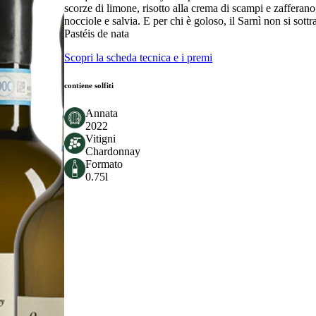
scorze di limone, risotto alla crema di scampi e zafferano
nocciole e salvia. E per chi è goloso, il Sarnì non si sot
Pastéis de nata
Scopri la scheda tecnica e i premi
contiene solfiti
Annata
2022
Vitigni
Chardonnay
Formato
0.75l