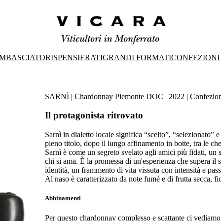
MBASCIATORI
SPENSIERATI
GRANDI FORMATI
CONFEZIONI
SARNÌ | Chardonnay Piemonte DOC | 2022 | Confezio
Il protagonista ritrovato
Sarnì in dialetto locale significa “scelto”, “selezionato” e
pieno titolo, dopo il lungo affinamento in botte, tra le ch
Sarnì è come un segreto svelato agli amici più fidati, un 
chi si ama. È la promessa di un'esperienza che supera il 
identità, un frammento di vita vissuta con intensità e pass
Al naso è caratterizzato da note fumé e di frutta secca, fio
Abbinamenti
Per questo chardonnay complesso e scattante ci vediamo b