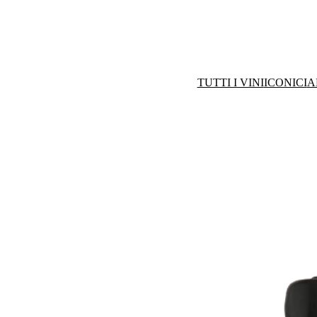
TUTTI I VINI
ICONICI
A