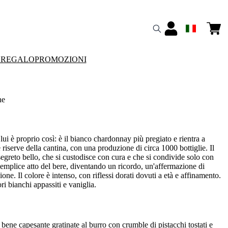
 REGALO
PROMOZIONI
ne
 lui è proprio così: è il bianco chardonnay più pregiato e rientra a
e riserve della cantina, con una produzione di circa 1000 bottiglie. Il
segreto bello, che si custodisce con cura e che si condivide solo con
semplice atto del bere, diventando un ricordo, un'affermazione di
ione. Il colore è intenso, con riflessi dorati dovuti a età e affinamento.
ri bianchi appassiti e vaniglia.
ene capesante gratinate al burro con crumble di pistacchi tostati e