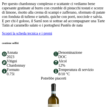
Per questo chardonnay complesso e scattante ci vediamo bene
capesante gratinate al burro con crumble di pistacchi tostati e scorze
di limone, risotto alla crema di scampi e zafferano, sformato di patate
con fonduta di tufieno e tartufo, quiche con porri, nocciole e salvia.
E per chi è goloso, il Sarnì non si sottrae ad accompagnare una Tarte
Tatin al caramello salato o i portoghesi Pastéis de nata
Scopri la scheda tecnica e i premi
contiene solfiti
Annata
Denominazione
2023
DOC
Vitigni
Alcol
Chardonnay
12%
Formato
Temperatura di servizio
0.75l
8/10 °C
Potrebbe piacerti