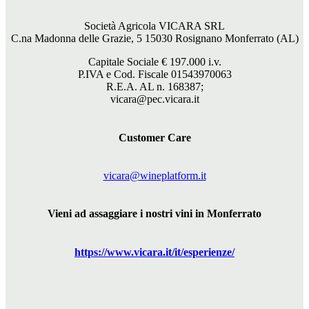
Società Agricola VICARA SRL
C.na Madonna delle Grazie, 5 15030 Rosignano Monferrato (AL)
Capitale Sociale €
197.000
i.v.
P.IVA e Cod. Fiscale 01543970063
R.E.A. AL n. 168387;
vicara@pec.vicara.it
Customer Care
vicara@wineplatform.it
Vieni ad assaggiare i nostri vini in Monferrato
https://www.
vicara
.it/it/esperienze/