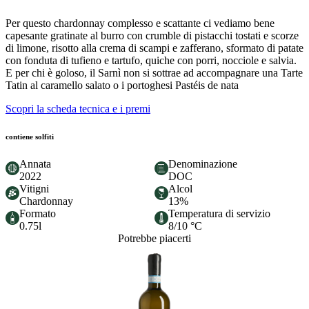
Per questo chardonnay complesso e scattante ci vediamo bene
capesante gratinate al burro con crumble di pistacchi tostati e scorze
di limone, risotto alla crema di scampi e zafferano, sformato di patate
con fonduta di tufieno e tartufo, quiche con porri, nocciole e salvia.
E per chi è goloso, il Sarnì non si sottrae ad accompagnare una Tarte
Tatin al caramello salato o i portoghesi Pastéis de nata
Scopri la scheda tecnica e i premi
contiene solfiti
Annata
Denominazione
2022
DOC
Vitigni
Alcol
Chardonnay
13%
Formato
Temperatura di servizio
0.75l
8/10 °C
Potrebbe piacerti