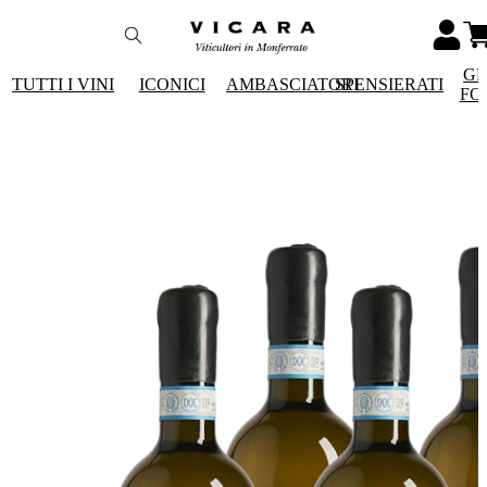
GR
TUTTI I VINI
ICONICI
AMBASCIATORI
SPENSIERATI
FO