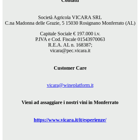
Contatti
Società Agricola VICARA SRL
C.na Madonna delle Grazie, 5 15030 Rosignano Monferrato (AL)
Capitale Sociale €
197.000
i.v.
P.IVA e Cod. Fiscale 01543970063
R.E.A. AL n. 168387;
vicara@pec.vicara.it
Customer Care
vicara@wineplatform.it
Vieni ad assaggiare i nostri vini in Monferrato
https://www.
vicara
.it/it/esperienze/