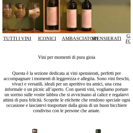
GR
TUTTI I VINI
ICONICI
AMBASCIATORI
SPENSIERATI
FO
Vini per momenti di pura gioia
Questa è la sezione dedicata ai vini spensierati, perfetti per
accompagnare i momenti di leggerezza e allegria. Sono vini freschi,
vivaci e versatili, ideali per un aperitivo tra amici, una cena
informale o un picnic all’aperto. Con questi vini, vogliamo portare
un sorriso sulle vostre labbra che si avvicinano al calice e regalarvi
attimi di pura felicità. Scoprite le etichette che rendono speciale ogni
occasione e lasciatevi trasportare dalla gioia di un buon bicchiere
condiviso con le persone che amate.