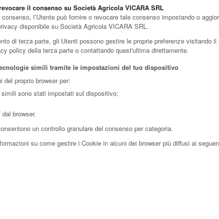
o revocare il consenso su Società Agricola VICARA SRL
ul consenso, l’Utente può fornire o revocare tale consenso impostando o aggiorn
i privacy disponibile su Società Agricola VICARA SRL.
 di terza parte, gli Utenti possono gestire le proprie preferenze visitando il re
vacy policy della terza parte o contattando quest'ultima direttamente.
cnologie simili tramite le impostazioni del tuo dispositivo
i del proprio browser per:
simili sono stati impostati sul dispositivo;
i dal browser.
 consentono un controllo granulare del consenso per categoria.
ormazioni su come gestire i Cookie in alcuni dei browser più diffusi ai seguenti