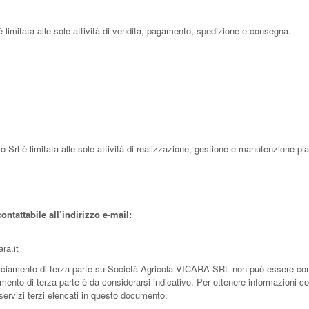
 è limitata alle sole attività di vendita, pagamento, spedizione e consegna.
 Srl è limitata alle sole attività di realizzazione, gestione e manutenzione pi
ontattabile all’indirizzo e-mail:
ra.it
cciamento di terza parte su Società Agricola VICARA SRL non può essere comp
mento di terza parte è da considerarsi indicativo. Per ottenere informazioni co
i servizi terzi elencati in questo documento.