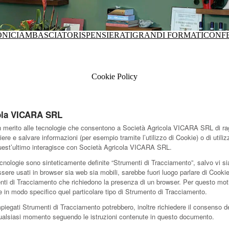
ONICI
AMBASCIATORI
SPENSIERATI
GRANDI FORMATI
CONFE
Cookie Policy
cola VICARA SRL
merito alle tecnologie che consentono a Società Agricola VICARA SRL di raggiu
iere e salvare informazioni (per esempio tramite l’utilizzo di Cookie) o di uti
 quest’ultimo interagisce con Società Agricola VICARA SRL.
cnologie sono sinteticamente definite “Strumenti di Tracciamento”, salvo vi sia
e usati in browser sia web sia mobili, sarebbe fuori luogo parlare di Cookie n
nti di Tracciamento che richiedono la presenza di un browser. Per questo moti
re in modo specifico quel particolare tipo di Strumento di Tracciamento.
mpiegati Strumenti di Tracciamento potrebbero, inoltre richiedere il consenso d
ualsiasi momento seguendo le istruzioni contenute in questo documento.