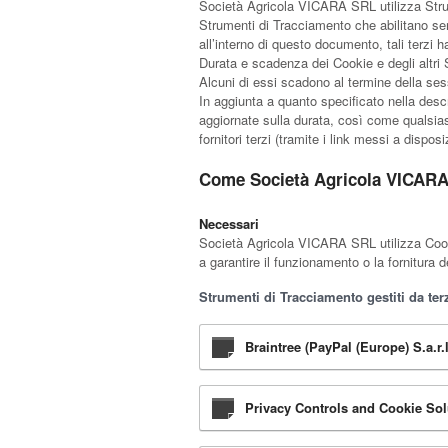
Società Agricola VICARA SRL utilizza Strum
Strumenti di Tracciamento che abilitano ser
all’interno di questo documento, tali terzi 
Durata e scadenza dei Cookie e degli altri 
Alcuni di essi scadono al termine della ses
In aggiunta a quanto specificato nella descr
aggiornate sulla durata, così come qualsiasi
fornitori terzi (tramite i link messi a dispos
Come Società Agricola VICARA 
Necessari
Società Agricola VICARA SRL utilizza Cooki
a garantire il funzionamento o la fornitura d
Strumenti di Tracciamento gestiti da terz
Braintree (PayPal (Europe) S.a.r.l
Privacy Controls and Cookie Solu