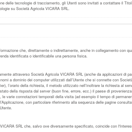
ne delle tecnologie di tracciamento, gli Utenti sono invitati a contattare il Tito
tecnologie su Società Agricola VICARA SRL.
formazione che, direttamente o indirettamente, anche in collegamento con qua
enda identificata o identificabile una persona fisica.
amente attraverso Società Agricola VICARA SRL (anche da applicazioni di parti
i nomi a dominio dei computer utilizzati dall’Utente che si connette con Societ
, l’orario della richiesta, il metodo utilizzato nell’inoltrare la richiesta al ser
stato della risposta dal server (buon fine, errore, ecc.) il paese di provenienza
re, le varie connotazioni temporali della visita (ad esempio il tempo di permane
 dell’Applicazione, con particolare riferimento alla sequenza delle pagine consulta
’Utente.
la VICARA SRL che, salvo ove diversamente specificato, coincide con l'Interes