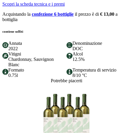
Scopri la scheda tecnica e i premi
Acquistando la
confezione 6 bottiglie
il prezzo è di
€ 13,00
a
bottiglia
contiene solfiti
Annata
Denominazione
2022
DOC
Vitigni
Alcol
Chardonnay, Sauvignon
12.5%
Blanc
Formato
Temperatura di servizio
0.75l
8/10 °C
Potrebbe piacerti