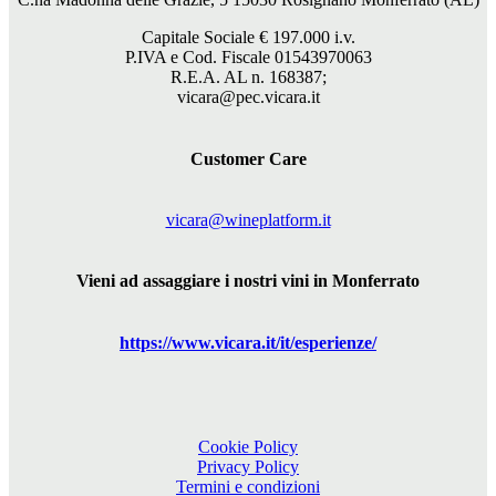
Capitale Sociale €
197.000
i.v.
P.IVA e Cod. Fiscale 01543970063
R.E.A. AL n. 168387;
vicara@pec.vicara.it
Customer Care
vicara@wineplatform.it
Vieni ad assaggiare i nostri vini in Monferrato
https://www.
vicara
.it/it/esperienze/
Cookie Policy
Privacy Policy
Termini e condizioni