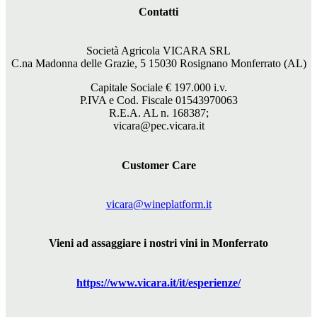
Contatti
Società Agricola VICARA SRL
C.na Madonna delle Grazie, 5 15030 Rosignano Monferrato (AL)
Capitale Sociale €
197.000
i.v.
P.IVA e Cod. Fiscale 01543970063
R.E.A. AL n. 168387;
vicara@pec.vicara.it
Customer Care
vicara@wineplatform.it
Vieni ad assaggiare i nostri vini in Monferrato
https://www.
vicara
.it/it/esperienze/