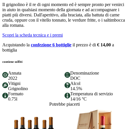
Il grignolino è il re di ogni momento ed è sempre pronto per venirci
in aiuto in qualsiasi momento della giornata e ad accompagnare i
piatti più diversi. Dall'aperitivo, alla braciata, alla battuta di carne
cruda, oppure con il vitello tonnato, le verdure fritte, o i saltimbocca
alla romana.
Scopri la scheda tecnica e i premi
Acquistando la
confezione 6 bottiglie
il prezzo è di
€ 14,00
a
bottiglia
contiene solfiti
Annata
Denominazione
2022
DOC
Vitigni
Alcol
Grignolino
14.5%
Formato
Temperatura di servizio
0.75l
14/16 °C
Potrebbe piacerti