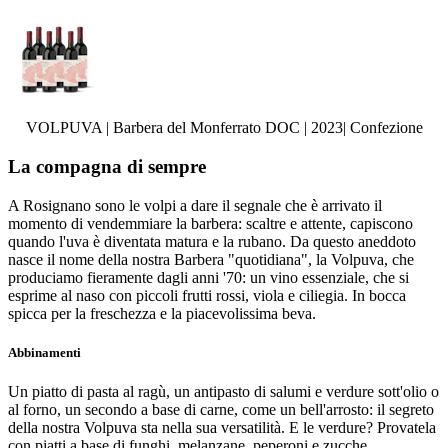
VOLPUVA | Barbera del Monferrato DOC | 2023| Confezione
La compagna di sempre
A Rosignano sono le volpi a dare il segnale che è arrivato il
momento di vendemmiare la barbera: scaltre e attente, capiscono
quando l'uva è diventata matura e la rubano. Da questo aneddoto
nasce il nome della nostra Barbera "quotidiana", la Volpuva, che
produciamo fieramente dagli anni '70: un vino essenziale, che si
esprime al naso con piccoli frutti rossi, viola e ciliegia. In bocca
spicca per la freschezza e la piacevolissima beva.
Abbinamenti
Un piatto di pasta al ragù, un antipasto di salumi e verdure sott'olio o
al forno, un secondo a base di carne, come un bell'arrosto: il segreto
della nostra Volpuva sta nella sua versatilità. E le verdure? Provatela
con piatti a base di funghi, melanzane, peperoni e zucche,