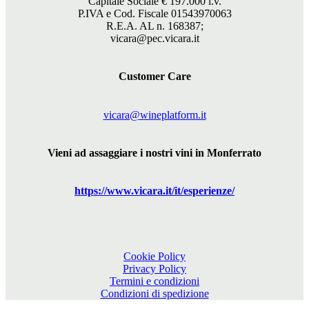
Capitale Sociale €
197.000
i.v.
P.IVA e Cod. Fiscale 01543970063
R.E.A. AL n. 168387;
vicara@pec.vicara.it
Customer Care
vicara@wineplatform.it
Vieni ad assaggiare i nostri vini in Monferrato
https://www.
vicara
.it/it/esperienze/
Cookie Policy
Privacy Policy
Termini e condizioni
Condizioni di spedizione