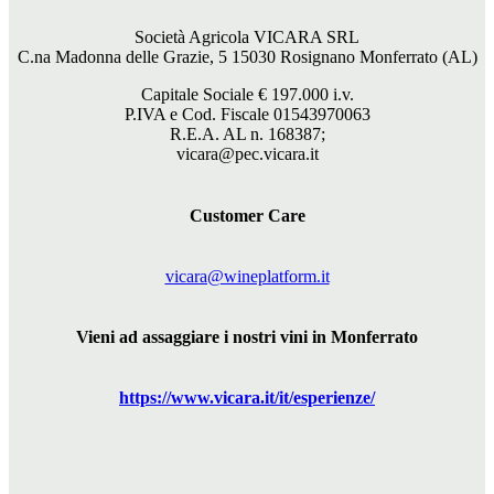
Società Agricola VICARA SRL
C.na Madonna delle Grazie, 5 15030 Rosignano Monferrato (AL)
Capitale Sociale €
197.000
i.v.
P.IVA e Cod. Fiscale 01543970063
R.E.A. AL n. 168387;
vicara@pec.vicara.it
Customer Care
vicara@wineplatform.it
Vieni ad assaggiare i nostri vini in Monferrato
https://www.
vicara
.it/it/esperienze/