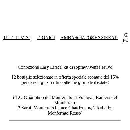
GR
TUTTI I VINI
ICONICI
AMBASCIATORI
SPENSIERATI
FO
Confezione Easy Life: il kit di sopravvivenza estivo
12 bottiglie selezionate in offerta speciale scontata del 15%
per dare il giusto ritmo alle tue giornate d'estate!
(4 .G Grignolino del Monferrato, 4 Volpuva, Barbera del
Monferrato,
2 Sarnì, Monferrato bianco Chardonnay, 2 Rubello,
Monferrato Rosso)