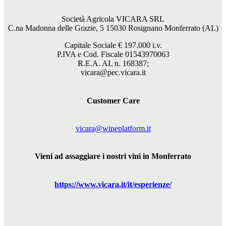
Società Agricola VICARA SRL
C.na Madonna delle Grazie, 5 15030 Rosignano Monferrato (AL)
Capitale Sociale €
197.000
i.v.
P.IVA e Cod. Fiscale 01543970063
R.E.A. AL n. 168387;
vicara@pec.vicara.it
Customer Care
vicara@wineplatform.it
Vieni ad assaggiare i nostri vini in Monferrato
https://www.
vicara
.it/it/esperienze/