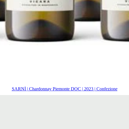
SARNÌ | Chardonnay Piemonte DOC | 2023 | Confezione