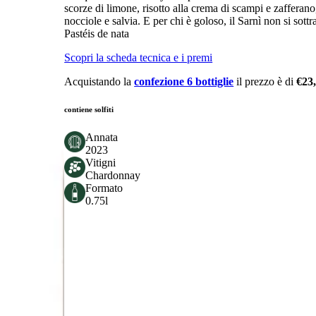
scorze di limone, risotto alla crema di scampi e zafferano
nocciole e salvia. E per chi è goloso, il Sarnì non si sot
Pastéis de nata
Scopri la scheda tecnica e i premi
Acquistando la
confezione 6 bottiglie
il prezzo è di
€23
contiene solfiti
Annata
2023
Vitigni
Chardonnay
Formato
0.75l