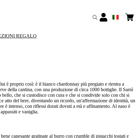
ZIONI REGALO
 lui è proprio così: è il bianco chardonnay più pregiato e rientra a
serve della cantina, con una produzione di circa 1000 bottiglie. Il Sarnì
o bello, che si custodisce con cura e che si condivide solo con chi si
e atto del bere, diventando un ricordo, un'affermazione di identità, un
re è intenso, con riflessi dorati dovuti a età e affinamento. Al naso è
 appassiti e vaniglia.
ene capesante gratinate al burro con crumble di pistacchi tostati e