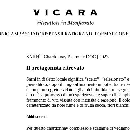
ONICI
AMBASCIATORI
SPENSIERATI
GRANDI FORMATI
CONFE
SARNÌ | Chardonnay Piemonte DOC | 2023
Il protagonista ritrovato
Sarnì in dialetto locale significa “scelto”, “selezionato” e
pieno titolo, dopo il lungo affinamento in botte, tra le ri
è come un segreto svelato agli amici più fidati, un segret
ama. È la promessa di un'esperienza che supera il semplic
frammento di vita vissuta con intensità e passione. Il colo
caratterizzato da note fumé e di frutta secca, fiori bianchi
Abbinamenti
Per questo chardonnay complesso e scattante ci vediamo b