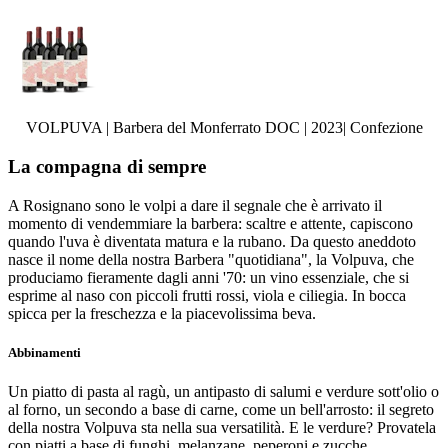
VOLPUVA | Barbera del Monferrato DOC | 2023| Confezione
La compagna di sempre
A Rosignano sono le volpi a dare il segnale che è arrivato il
momento di vendemmiare la barbera: scaltre e attente, capiscono
quando l'uva è diventata matura e la rubano. Da questo aneddoto
nasce il nome della nostra Barbera "quotidiana", la Volpuva, che
produciamo fieramente dagli anni '70: un vino essenziale, che si
esprime al naso con piccoli frutti rossi, viola e ciliegia. In bocca
spicca per la freschezza e la piacevolissima beva.
Abbinamenti
Un piatto di pasta al ragù, un antipasto di salumi e verdure sott'olio o
al forno, un secondo a base di carne, come un bell'arrosto: il segreto
della nostra Volpuva sta nella sua versatilità. E le verdure? Provatela
con piatti a base di funghi, melanzane, peperoni e zucche,