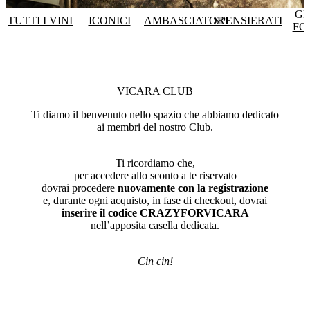
GR
TUTTI I VINI
ICONICI
AMBASCIATORI
SPENSIERATI
FO
VICARA CLUB
Ti diamo il benvenuto nello spazio che abbiamo dedicato
ai membri del nostro Club.
Ti ricordiamo che,
per accedere allo sconto a te riservato
dovrai procedere
nuovamente con la registrazione
e, durante ogni acquisto, in fase di checkout, dovrai
inserire il codice
CRAZYFORVICARA
nell’apposita casella dedicata.
Cin cin!