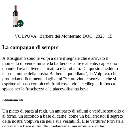
VOLPUVA | Barbera del Monferrato DOC | 2023 | 15
La compagan di sempre
A Rosignano sono le volpi a dare il segnale che è arrivato il
momento di vendemmiare la barbera: scaltre e attente, capiscono
quando l'uva è diventata matura e la rubano. Da questo aneddoto
nasce il nome della nostra Barbera "quotidiana", la Volpuva, che
produciamo fieramente dagli anni '70: un vino essenziale, che si
esprime al naso con piccoli frutti rossi, viola e ciliegia. In bocca
spicca per la freschezza e la piacevolissima beva.
Abbinamenti
Un piatto di pasta al ragù, un antipasto di salumi e verdure sott'olio o
al forno, un secondo a base di carne, come un bell'arrosto: il segreto
della nostra Volpuva sta nella sua versatilità. E le verdure? Provatela
con piatti a base di funghi, melanzane, peperoni e zucche,