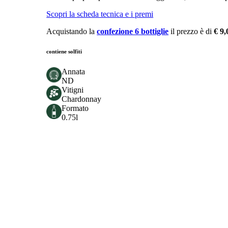
Scopri la scheda tecnica e i premi
Acquistando la
confezione 6 bottiglie
il prezzo è di
€ 9,
contiene solfiti
Annata
ND
Vitigni
Chardonnay
Formato
0.75l